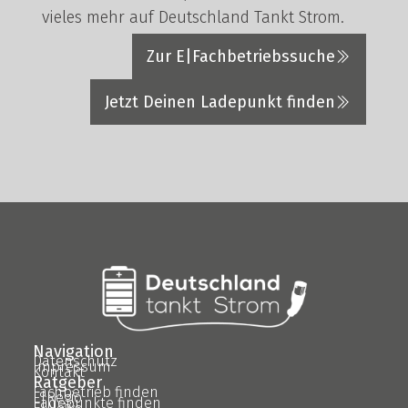
vieles mehr auf Deutschland Tankt Strom.
Zur E|Fachbetriebssuche
Jetzt Deinen Ladepunkt finden
Navigation
Datenschutz
Impressum
Kontakt
Ratgeber
Fachbetrieb finden
E|Regio
Ladepunkte finden