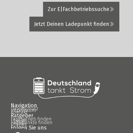
Zur E|Fachbetriebssuche
Jetzt Deinen Ladepunkt finden
Navigation
Datenschutz
Impressum
Kontakt
Ratgeber
Fachbetrieb finden
E|Regio
Ladepunkte finden
E|News
Folgen Sie uns