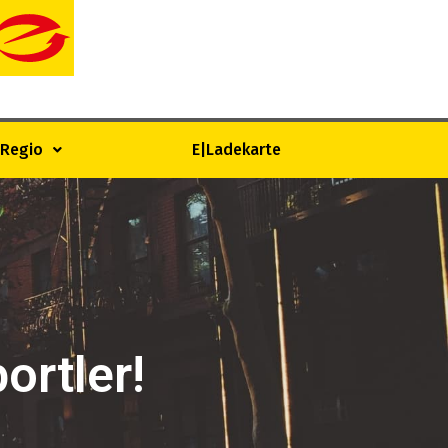
|Regio
E|Ladekarte
ortler!