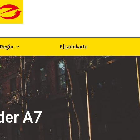
|Regio
E|Ladekarte
der A7