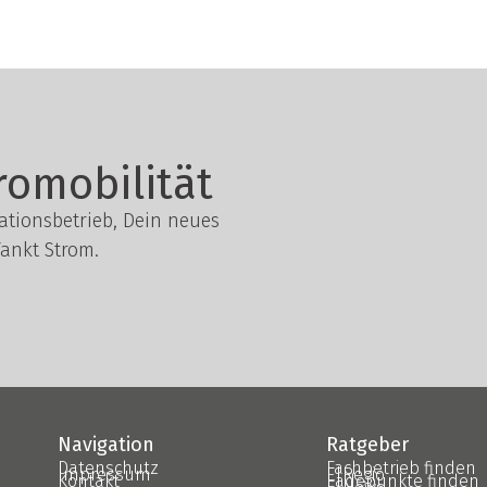
romobilität
lationsbetrieb, Dein neues
ankt Strom.
Navigation
Ratgeber
Datenschutz
Fachbetrieb finden
Impressum
E|Regio
Kontakt
Ladepunkte finden