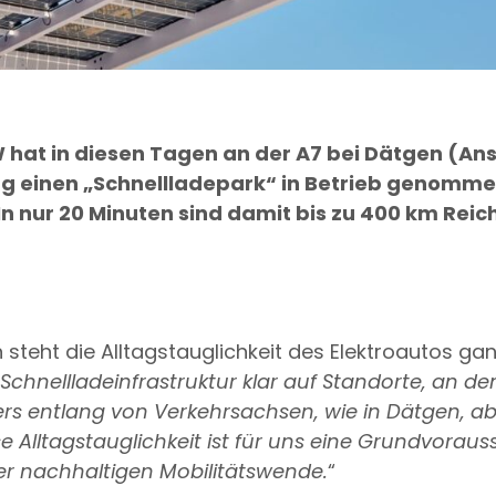
hat in diesen Tagen an der A7 bei Dätgen (Ans
 einen „Schnellladepark“ in Betrieb genomme
In nur 20 Minuten sind damit bis zu 400 km Rei
teht die Alltagstauglichkeit des Elektroautos ganz
chnellladeinfrastruktur klar auf Standorte, an de
rs entlang von Verkehrsachsen, wie in Dätgen, ab
se Alltagstauglichkeit ist für uns eine Grundvoraus
iner nachhaltigen Mobilitätswende.
“