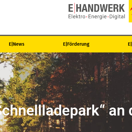
E|News
E|Förderung
E
chnellladepark“ an 