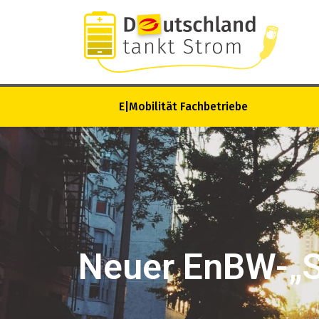
E|Mobilität Fachbetriebe
Neuer EnBW-„S