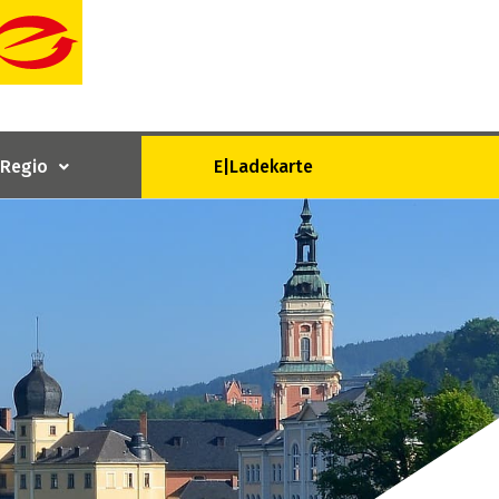
|Regio
E|Ladekarte