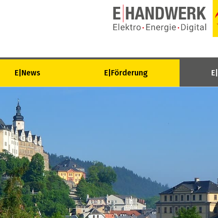
E|News
E|Förderung
E