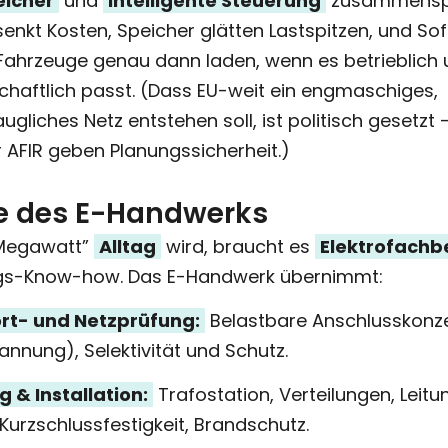
eicher
und
intelligente Steuerung
zusammenspi
enkt Kosten, Speicher glätten Lastspitzen, und So
 Fahrzeuge genau dann laden, wenn es betrieblich
chaftlich passt. (Dass EU-weit ein engmaschiges,
ugliches Netz entstehen soll, ist politisch gesetzt 
er AFIR geben Planungssicherheit.)
le des E-Handwerks
“Megawatt”
Alltag
wird, braucht es
Elektrofachb
gs-Know-how. Das E-Handwerk übernimmt:
rt- und Netzprüfung:
Belastbare Anschlusskonzep
annung), Selektivität und Schutz.
 & Installation:
Trafostation, Verteilungen, Leit
Kurzschlussfestigkeit, Brandschutz.