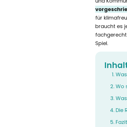
und Kommuna
vorgeschri
für klimafre
braucht es j
fachgerecht
Spiel.
Inhal
Was 
Wo s
Was 
Die 
Fazi