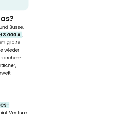
das?
 und Busse.
d 3.000 A
,
um große
se wieder
 Branchen­
tlicher,
aweit
MCS-
oint Venture