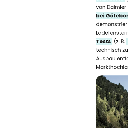
von Daimler
bei Götebo
demonstriert
Ladefenstern
Tests
(z. B.
technisch zu
Ausbau entl
Markthochla