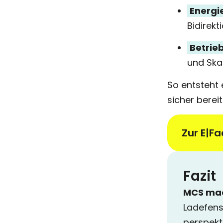
Energi
Bidirek
Betrieb
und Skal
So entsteht 
sicher bereit
Zur E|F
Fazit
MCS mach
Ladefens
perspekt