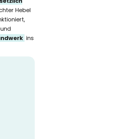
setzlich
echter Hebel
ktioniert,
 und
andwerk
ins