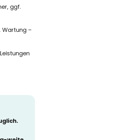
er, ggf.
, Wartung –
 Leistungen
glich.
a-weite