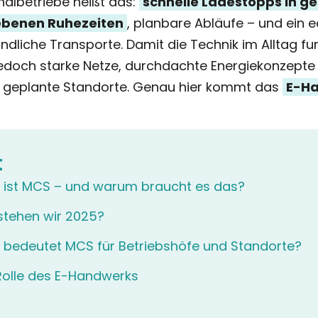
lbetriebe heißt das:
schnelle Ladestopps in ge
ebenen Ruhezeiten
, planbare Abläufe – und ein 
undliche Transporte. Damit die Technik im Alltag fun
edoch starke Netze, durchdachte Energie­konzepte
 geplante Standorte. Genau hier kommt das
E-H
t
ist MCS – und warum braucht es das?
tehen wir 2025?
bedeutet MCS für Betriebshöfe und Standorte?
Rolle des E-Handwerks
t