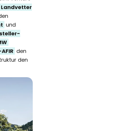
Landvetter
den
t
und
steller-
 MW
-AFIR
den
truktur den