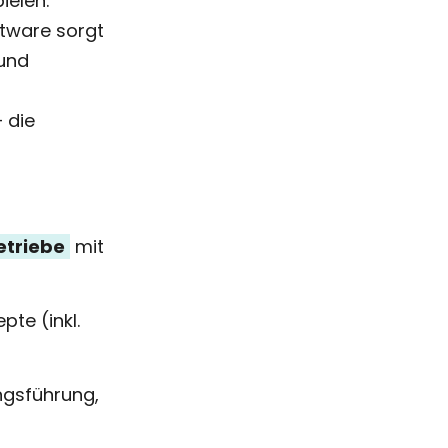
elen:
ftware sorgt
 und
– die
etriebe
mit
te (inkl.
ungsführung,