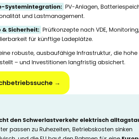
e-Systemintegration:
PV-Anlagen, Batteriespeich
tionalität und Lastmanagement.
 & Sicherheit:
Prüfkonzepte nach VDE, Monitoring
ierbarkeit für künftige Ladeplätze.
eine robuste, ausbaufähige Infrastruktur, die hohe
stellt – und Investitionen langfristig absichert.
achbetriebssuche →
t den Schwerlastverkehr elektrisch alltagstau
ter passen zu Ruhezeiten, Betriebskosten sinken
ivisch, und die EU baut den Rahmen für eine
Europ