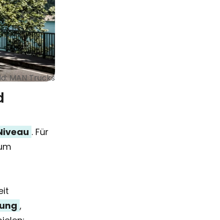
ild: MAN Trucks
d
Niveau
. Für
 um
eit
gung
,