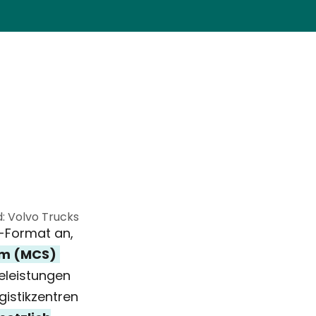
d: Volvo Trucks
w-Format an,
m (MCS)
eleistungen
gistikzentren