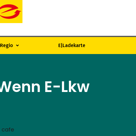
|Regio
E|Ladekarte
Wenn E-Lkw