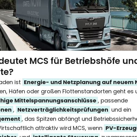
B
eutet MCS für Betriebshöfe un
te?
aden ist
Energie- und Netzplanung auf neuem 
ren, Häfen oder großen Flottenstandorten geht es
ähige Mittelspannungsanschlüsse
, passende
onen
,
Netzverträglichkeitsprüfungen
und ein
gement
, das Spitzen abfängt und Betriebssicherh
Wirtschaftlich attraktiv wird MCS, wenn
PV-Erzeu