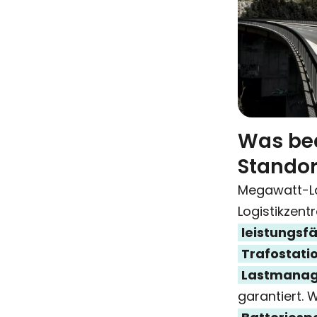
Was bed
Standor
Megawatt-L
Logistikzent
leistungsf
Trafostati
Lastmana
garantiert. 