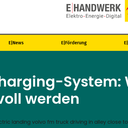
E|News
E|Förderung
E
arging-System: 
voll werden