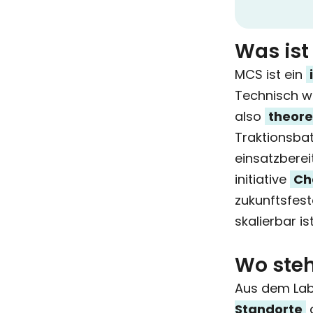
Was ist
MCS ist ein
Technisch w
also
theore
Traktionsbat
einsatzberei
initiative
Ch
zukunftsfest
skalierbar ist
Wo steh
Aus dem Labo
Standorte
g