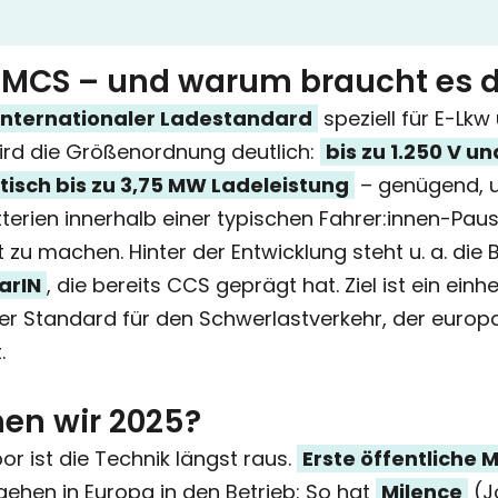
 MCS – und warum braucht es 
internationaler Lade­standard
speziell für E-Lkw
ird die Größenordnung deutlich:
bis zu 1.250 V un
tisch bis zu 3,75 MW Ladeleistung
– genügend, 
terien innerhalb einer typischen Fahrer:innen-Pau
t zu machen. Hinter der Entwicklung steht u. a. die
arIN
, die bereits CCS geprägt hat. Ziel ist ein einhei
er Standard für den Schwerlastverkehr, der europ
.
en wir 2025?
r ist die Technik längst raus.
Erste öffentliche 
ehen in Europa in den Betrieb: So hat
Milence
(J