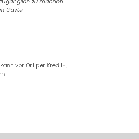
zugänglich zu machen
en Gäste
ann vor Ort per Kredit-,
am