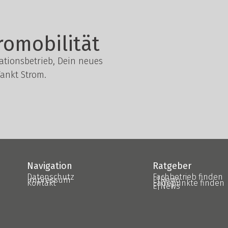
romobilität
lationsbetrieb, Dein neues
ankt Strom.
Navigation
Ratgeber
Datenschutz
Fachbetrieb finden
Impressum
E|Regio
Kontakt
Ladepunkte finden
E|News