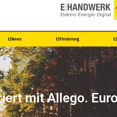
E|News
E|Förderung
E
ert mit Allego. Eur