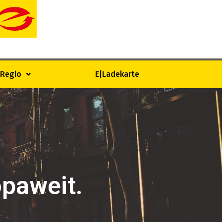
|Regio
E|Ladekarte
opaweit.