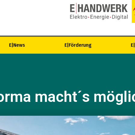
E|News
E|Förderung
E
orma macht´s mögli