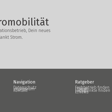
romobilität
lationsbetrieb, Dein neues
ankt Strom.
Navigation
Ratgeber
Datenschutz
Fachbetrieb finden
Impressum
E|Regio
Kontakt
Ladepunkte finden
E|News