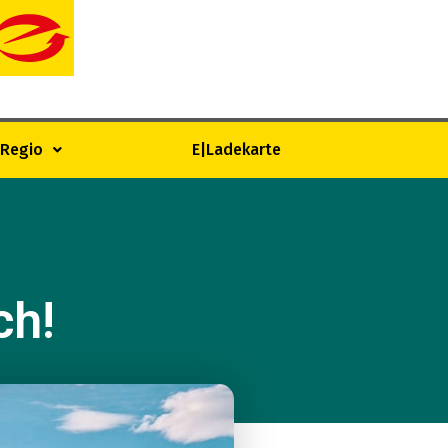
|Regio
E|Ladekarte
ch!