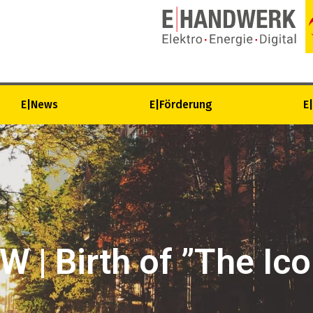
E|News
E|Förderung
E
 | Birth of ”The Ico