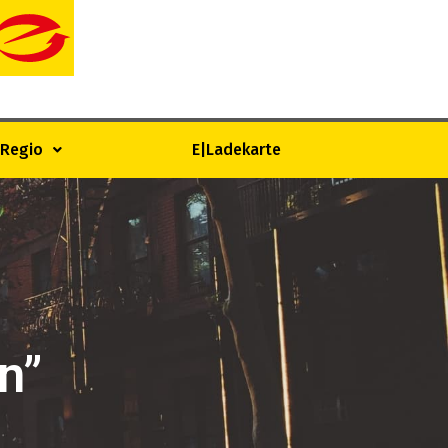
|Regio
E|Ladekarte
n”