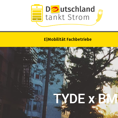
E|Mobilität Fachbetriebe
TYDE x BMW