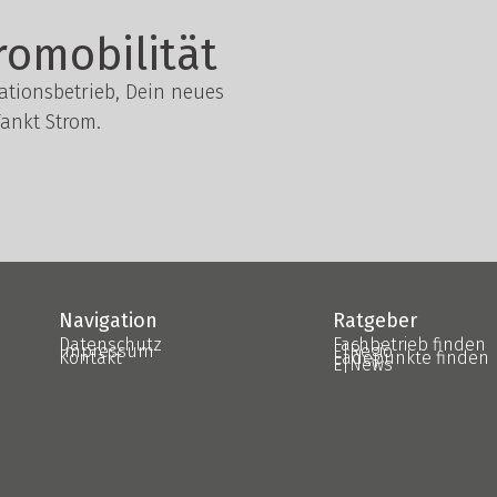
romobilität
lationsbetrieb, Dein neues
ankt Strom.
Navigation
Ratgeber
Datenschutz
Fachbetrieb finden
Impressum
E|Regio
Kontakt
Ladepunkte finden
E|News