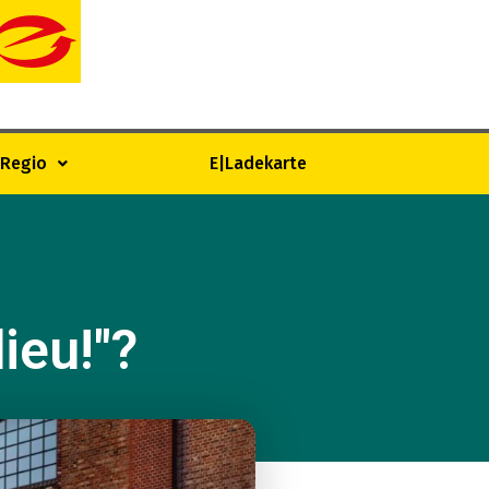
|Regio
E|Ladekarte
ieu!"?