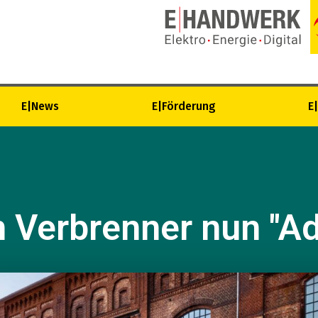
E|News
E|Förderung
E
Verbrenner nun "Ad